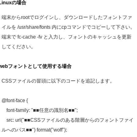
Linuxの場合
端末からrootでログインし、ダウンロードしたフォントファ
イルを /usr/share/fonts 内にcpコマンドでコピーして下さい。
端末で fc-cache -fv と入力し、フォントのキャッシュを更新
してください。
webフォントとして使用する場合
CSSファイルの冒頭に以下のコードを追記します。
@font-face {
font-family: "■■任意の識別名■■";
src: url("■■CSSファイルのある階層からのフォントファイ
ルへのパス■■") format("woff");