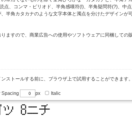
句読点、コンマ・ピリオド、半角感嘆符(!)、半角疑問符(?)、中点
が、半角カタカナのような文字本体と濁点を分けたデザインが
おりますので、商業広告への使用やソフトウェアに同梱しての
トールする前に、ブラウザ上で試用することができます。(Inter
r Spacing
px
Italic