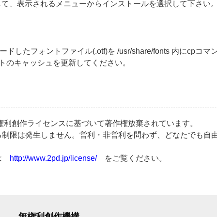
ックして、表示されるメニューからインストールを選択して下さい
たフォントファイル(.otf)を /usr/share/fonts 内にc
し、フォントのキャッシュを更新してください。
権利創作ライセンスに基づいて著作権放棄されています。
る制限は発生しません。営利・非営利を問わず、どなたでも自
文は
http://www.2pd.jp/license/
をご覧ください。
無権利創作機構