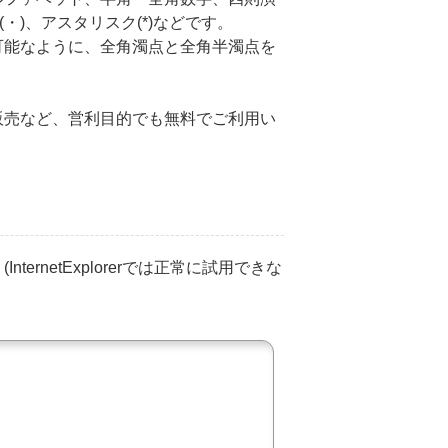
(・)、アスタリスク(*)などです。
可能なように、全角濁点と全角半濁点を
販売など、営利目的でも無料でご利用い
netExplorerでは正常に試用できな