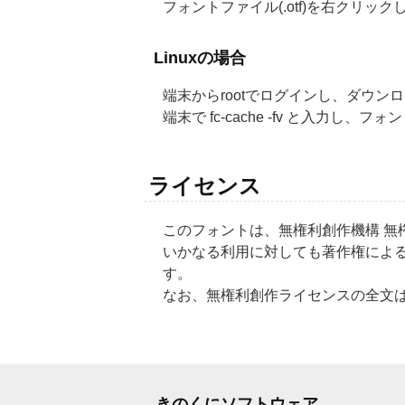
フォントファイル(.otf)を右クリ
Linuxの場合
端末からrootでログインし、ダウンロードし
端末で fc-cache -fv と入力
ライセンス
このフォントは、無権利創作機構 無
いかなる利用に対しても著作権によ
す。
なお、無権利創作ライセンスの全
きのくにソフトウェア